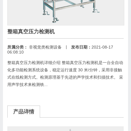
整箱真空压力检测机
|
所属分类：
非视觉类检测设备
发布日期：
2021-08-17
06:08:10
整箱真空压力检测机详细介绍 整箱真空压力检测机是一台全自动
化多功能检测系统设备，稳定运行速度 30 米/分钟，采用非接触
式在线检测方式。检测原理基于先进的声学技术和扫描技术。 采
用声学技术来检测铁...
产品详情