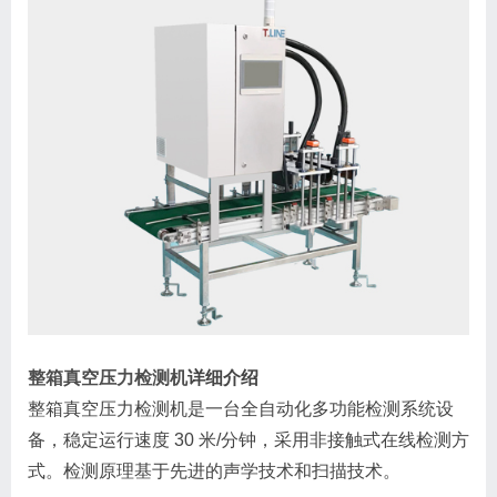
整箱真空压力检测机
详细介绍
整箱真空压力检测机是一台全自动化多功能检测系统设
备，稳定运行速度 30 米/分钟，采用非接触式在线检测方
式。检测原理基于先进的声学技术和扫描技术。