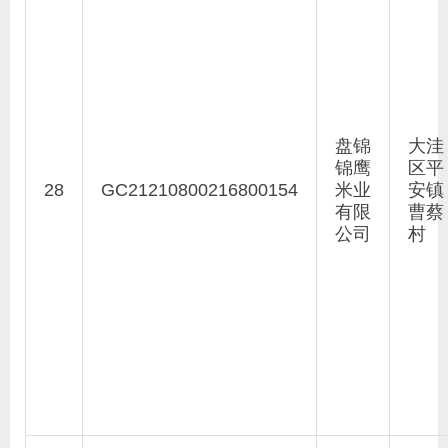
盘锦
大洼
锦鹰
区平
28
GC21210800216800154
米业
安镇
有限
曹蔡
公司
村