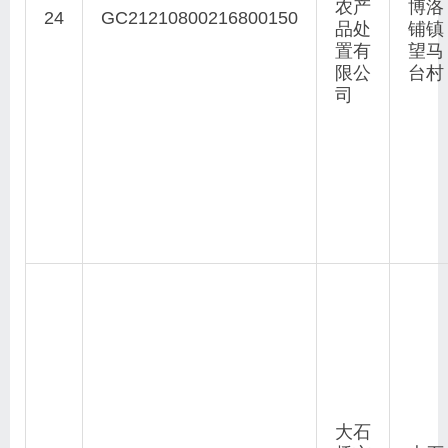
农产
博洛
24
GC21210800216800150
品处
铺镇
置有
望马
限公
台村
司
大石