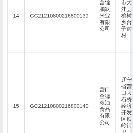
盘锦
市大
鹏跃
洼县
14
GC21210800216800139
米业
榆树
有限
乡台
公司
子前
村
辽宁
省营
营口
口大
金德
石桥
粮油
15
GC21210800216800140
经济
食品
开发
有限
区铁
公司
岭街
里