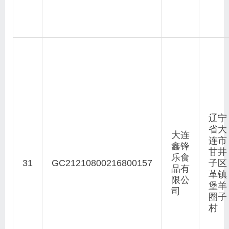
辽宁
省大
大连
连市
鑫锋
甘井
乐食
31
GC21210800216800157
子区
品有
革镇
限公
堡羊
司
圈子
村