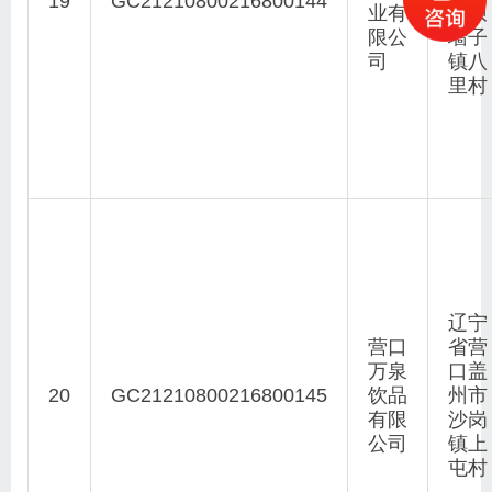
19
GC21210800216800144
业有
县坝
限公
墙子
司
镇八
里村
辽宁
营口
省营
万泉
口盖
20
GC21210800216800145
饮品
州市
有限
沙岗
公司
镇上
屯村