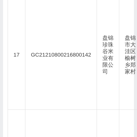
盘锦
盘锦
珍珠
市大
谷米
洼区
17
GC21210800216800142
业有
榆树
限公
乡郑
司
家村