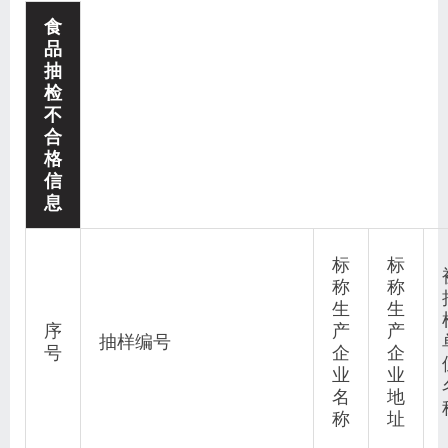
食
品
抽
检
不
合
格
信
息
标
标
称
称
生
生
序
产
产
抽样编号
号
企
企
业
业
名
地
称
址