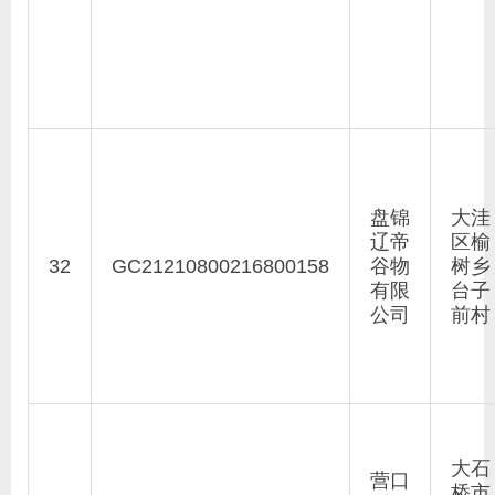
盘锦
大洼
辽帝
区榆
32
GC21210800216800158
谷物
树乡
有限
台子
公司
前村
大石
营口
桥市