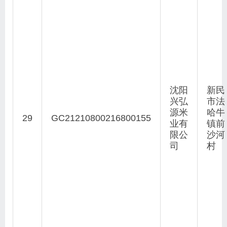
沈阳
新民
兴弘
市法
源米
哈牛
29
GC21210800216800155
业有
镇前
限公
沙河
司
村