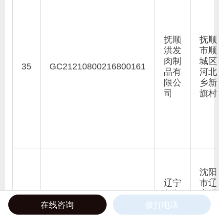
抚顺
抚顺
洪发
市顺
肉制
城区
35
GC21210800216800161
品有
河北
限公
乡新
司
旗村
沈阳
辽宁
市辽
努尔
中经
哈赤
济开
在线咨询
拨打电话
36
GC21210800216800162
酒业
发区