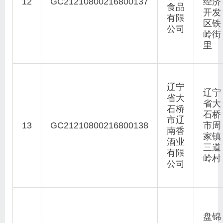
12
GC21210800216800137
经济
食品
开发
有限
区铁
公司
岭街
里
辽宁
辽宁
省大
省大
石桥
石桥
市辽
13
GC21210800216800138
市周
南香
家镇
酒业
三道
有限
岭村
公司
盘锦