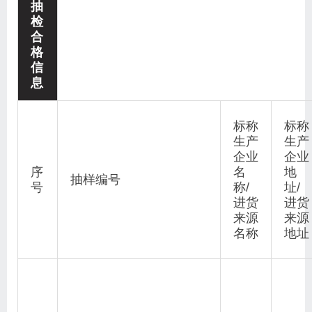
抽
检
合
格
信
息
标称
标称
生产
生产
企业
企业
序
名
地
抽样编号
号
称/
址/
进货
进货
来源
来源
名称
地址