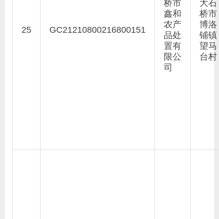
桥市
大石
鑫和
桥市
农产
博洛
25
GC21210800216800151
品处
铺镇
置有
望马
限公
台村
司