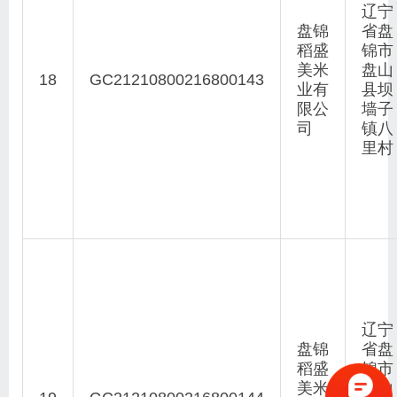
辽宁
盘锦
省盘
稻盛
锦市
美米
盘山
18
GC21210800216800143
业有
县坝
限公
墙子
司
镇八
里村
辽宁
盘锦
省盘
稻盛
锦市
美米
盘山