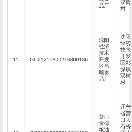
双树
品厂
村
沈阳
沈阳
经济
经济
技术
技术
开发
11
GC21210800216800136
开发
区彰
区昌
驿镇
顺食
双树
品厂
村
辽宁
省营
营口
口大
金德
石桥
粮油