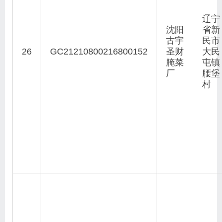
辽宁
沈阳
省新
古宇
民市
26
GC21210800216800152
圣财
大民
腌菜
屯镇
厂
腰堡
村