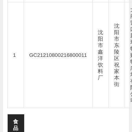
沈
沈
阳
阳
市
市
东
鑫
陵
1
GC21210800216800011
洋
区
饮
祝
料
家
厂
本
街
食
品