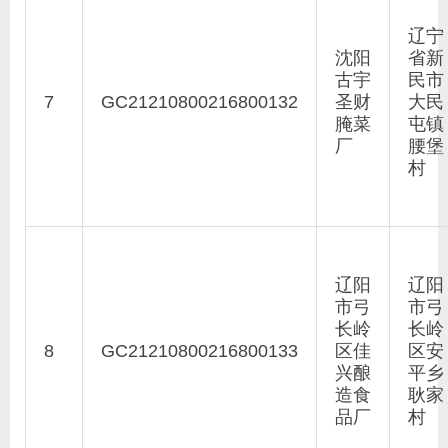
辽宁
沈阳
省新
古宇
民市
7
GC21210800216800132
圣财
大民
腌菜
屯镇
厂
腰堡
村
辽阳
辽阳
市弓
市弓
长岭
长岭
8
GC21210800216800133
区佳
区安
兴酿
平乡
造食
耿家
品厂
村