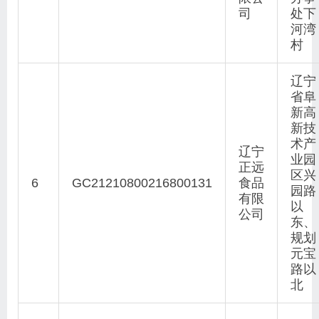
司
处下
河湾
村
辽宁
省阜
新高
新技
术产
辽宁
业园
正远
区兴
6
GC21210800216800131
食品
园路
有限
以
公司
东、
规划
元宝
路以
北