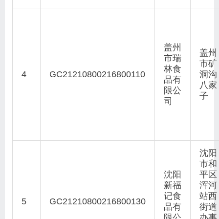
盖州
盖州
市瑞
市矿
林食
4
GC21210800216800110
洞沟
品有
八家
限公
子
司
沈阳
市和
沈阳
平区
新福
浑河
记食
站西
5
GC21210800216800130
品有
街道
限公
办事