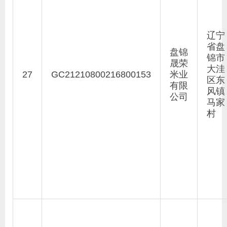
辽宁
省盘
盘锦
锦市
晟荣
大洼
27
GC21210800216800153
米业
区东
有限
风镇
公司
马家
村