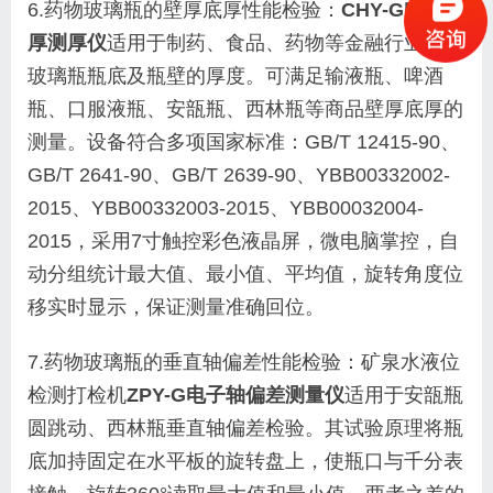
6.药物玻璃瓶的壁厚底厚性能检验：
CHY-G电子壁
厚测厚仪
适用于制药、食品、药物等金融行业测量
玻璃瓶瓶底及瓶壁的厚度。可满足输液瓶、啤酒
瓶、口服液瓶、安瓿瓶、西林瓶等商品壁厚底厚的
测量。设备符合多项国家标准：GB/T 12415-90、
GB/T 2641-90、GB/T 2639-90、YBB00332002-
2015、YBB00332003-2015、YBB00032004-
2015，采用7寸触控彩色液晶屏，微电脑掌控，自
动分组统计最大值、最小值、平均值，旋转角度位
移实时显示，保证测量准确回位。
7.药物玻璃瓶的垂直轴偏差性能检验：矿泉水液位
检测打检机
ZPY-G电子轴偏差测量仪
适用于安瓿瓶
圆跳动、西林瓶垂直轴偏差检验。其试验原理将瓶
底加持固定在水平板的旋转盘上，使瓶口与千分表