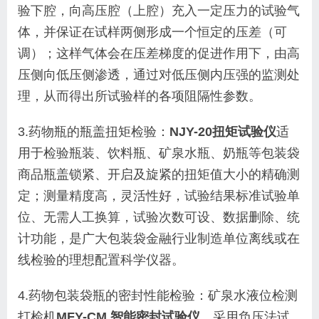
验下腔，向高压腔（上腔）充入一定压力的试验气
体，并保证在试样两侧形成一个恒定的压差（可
调）；这样气体会在压差梯度的促进作用下，由高
压侧向低压侧渗透，通过对低压侧内压强的监测处
理，从而得出所试验样的各项阻隔性参数。
3.药物瓶的瓶盖扭矩检验：
NJY-20扭矩试验仪
适
用于检验瓶装、饮料瓶、矿泉水瓶、奶瓶等包装袋
商品瓶盖锁紧、开启及旋紧的扭矩值大小的精确测
定；测量精度高，灵活性好，试验结果标准试验单
位、无需人工换算，试验次数可设、数据删除、统
计功能，是广大包装袋金融行业制造单位离线或在
线检验的理想配置科学仪器。
4.药物包装袋瓶的密封性能检验：矿泉水液位检测
打检机
MFY-CM 智能密封试验仪
，采用负压法试