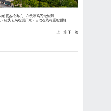
自动瓶盖检测机
·
在线喷码视觉检测
·
机
·
罐头包装检测厂家
·
自动在线称重检测机
上一篇
下一篇