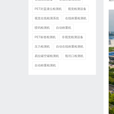
PET封盖液位检测机
视觉检测设备
视觉在线检测系统
在线称重检测机
喷码检测机
自动称重机
PET标签检测机
非视觉检测设备
压力检测机
自动在线称重检测机
易拉罐空罐检测机
瓶坯口检测机
自动称重检测机