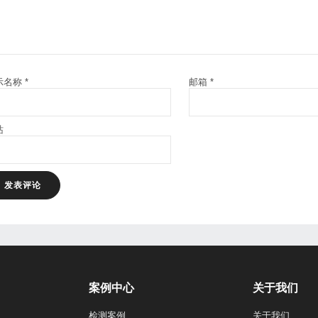
示名称
*
邮箱
*
站
案例中心
关于我们
检测案例
关于我们