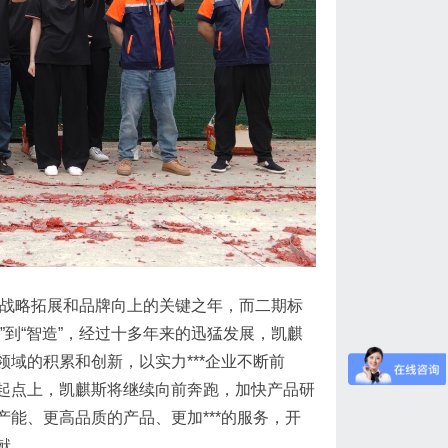
现战略拓展和品牌向上的关键之年，而二期标
”到“智造”，经过十多年来的迅猛发展，凯麒
域的积累和创新，以实力***企业不断前
起点上，凯麒斯将继续向前奔跑，加快产品研
能、更高品质的产品、更加***的服务，开
献。