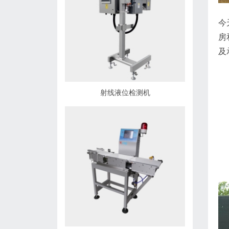
今
房
及
射线液位检测机