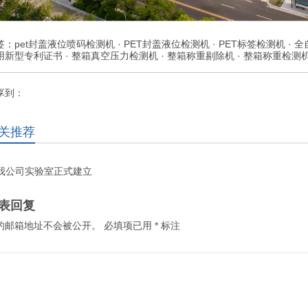
签：
pet封盖液位喷码检测机
·
PET封盖液位检测机
·
PET标签检测机
·
全
用新型专利证书
·
整箱真空压力检测机
·
整箱称重剔除机
·
整箱称重检测
享到：
关推荐
我公司实验室正式建立
表回复
的邮箱地址不会被公开。
必填项已用
*
标注