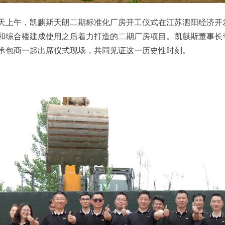
天上午，凯麒斯天朗二期标准化厂房开工仪式在江苏泗阳经济开
和综合楼建成使用之后着力打造的二期厂房项目。凯麒斯董事长李
承包商一起出席仪式现场，共同见证这一历史性时刻。