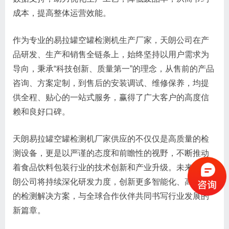
成本，提高整体运营效能。
作为专业的易拉罐空罐检测机生产厂家，天朗公司在产
品研发、生产和销售全链条上，始终坚持以用户需求为
导向，秉承“科技创新、质量第一”的理念，从售前的产品
咨询、方案定制，到售后的安装调试、维修保养，均提
供全程、贴心的一站式服务，赢得了广大客户的高度信
赖和良好口碑。
天朗易拉罐空罐检测机厂家供应的不仅仅是高质量的检
测设备，更是以严谨的态度和前瞻性的视野，不断推动
着食品饮料包装行业的技术创新和产业升级。未来，天
朗公司将持续深化研发力度，创新更多智能化、高效化
的检测解决方案，与全球合作伙伴共同书写行业发展的
新篇章。