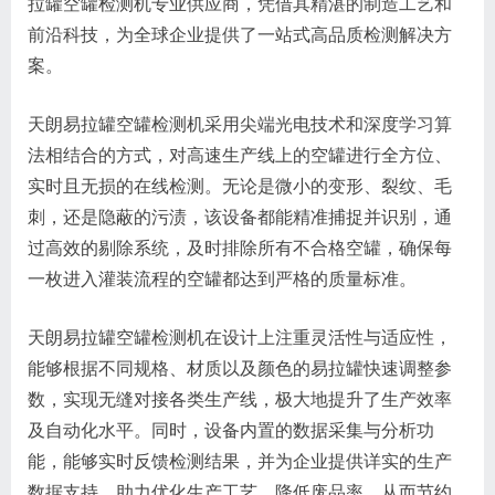
拉罐空罐检测机专业供应商，凭借其精湛的制造工艺和
前沿科技，为全球企业提供了一站式高品质检测解决方
案。
天朗易拉罐空罐检测机采用尖端光电技术和深度学习算
法相结合的方式，对高速生产线上的空罐进行全方位、
实时且无损的在线检测。无论是微小的变形、裂纹、毛
刺，还是隐蔽的污渍，该设备都能精准捕捉并识别，通
过高效的剔除系统，及时排除所有不合格空罐，确保每
一枚进入灌装流程的空罐都达到严格的质量标准。
天朗易拉罐空罐检测机在设计上注重灵活性与适应性，
能够根据不同规格、材质以及颜色的易拉罐快速调整参
数，实现无缝对接各类生产线，极大地提升了生产效率
及自动化水平。同时，设备内置的数据采集与分析功
能，能够实时反馈检测结果，并为企业提供详实的生产
数据支持，助力优化生产工艺，降低废品率，从而节约