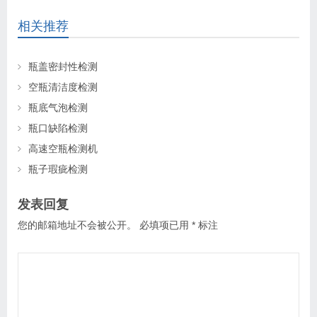
相关推荐
瓶盖密封性检测
空瓶清洁度检测
瓶底气泡检测
瓶口缺陷检测
高速空瓶检测机
瓶子瑕疵检测
发表回复
您的邮箱地址不会被公开。
必填项已用
*
标注