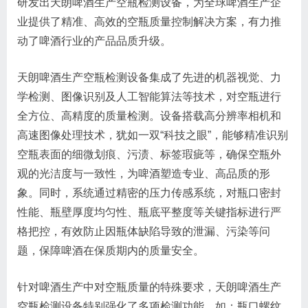
研发出天朗啤酒生产空瓶检测设备，为全球啤酒生产企
业提供了精准、高效的空瓶质量控制解决方案，有力推
动了啤酒行业的产品品质升级。
天朗啤酒生产空瓶检测设备集成了先进的机器视觉、力
学检测、图像识别及人工智能算法等技术，对空瓶进行
全方位、高精度的质量检测。设备搭载高分辨率相机和
高速图像处理技术，犹如一双“科技之眼”，能够精准识别
空瓶表面的细微划痕、污渍、标签瑕疵等，确保空瓶外
观的光洁度与一致性，为啤酒塑造专业、高品质的形
象。同时，系统通过精密的压力传感系统，对瓶口密封
性能、瓶壁厚度均匀性、瓶底平整度等关键指标进行严
格把控，有效防止因瓶体缺陷导致的泄漏、污染等问
题，保障啤酒在保质期内的质量安全。
针对啤酒生产中对空瓶质量的特殊要求，天朗啤酒生产
空瓶检测设备特别强化了多项检测功能。如：瓶口螺纹