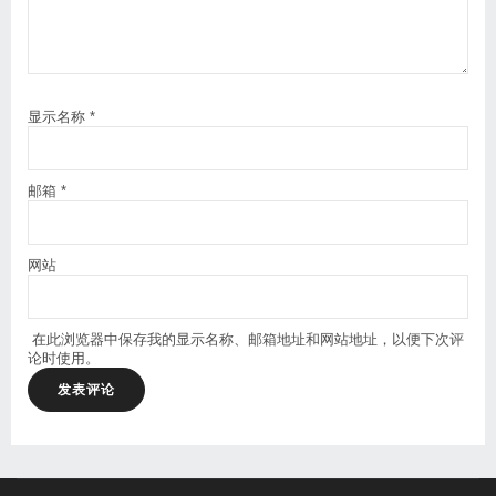
显示名称
*
邮箱
*
网站
在此浏览器中保存我的显示名称、邮箱地址和网站地址，以便下次评
论时使用。