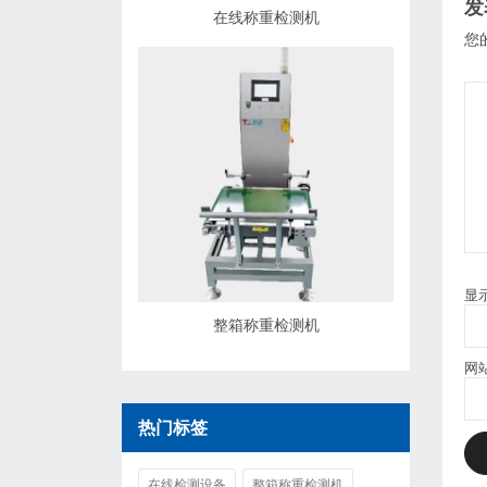
发
在线称重检测机
您
显
整箱称重检测机
网
热门标签
在线检测设备
整箱称重检测机