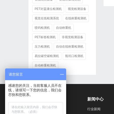
PET封盖液位检测机
视觉检测设备
视觉在线检测系统
在线称重检测机
喷码检测机
自动称重机
PET标签检测机
非视觉检测设备
压力检测机
自动在线称重检测机
易拉罐空罐检测机
瓶坯口检测机
自动称重检测机
请您留言
感谢您的关注，当前客服人员不在
线，请填写一下您的信息，我们会
尽快和您联系。
产品中心
新闻中心
定制视觉类检测设备
行业新闻