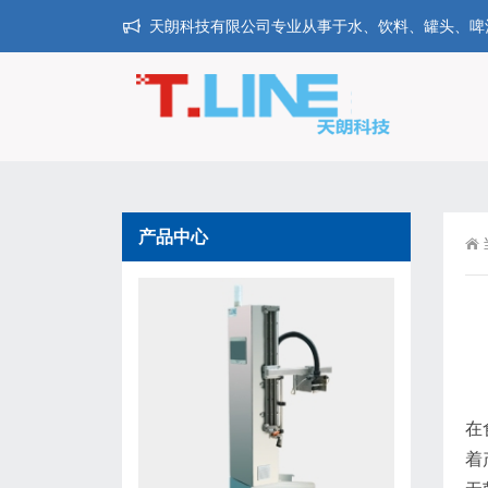
天朗科技有限公司专业从事于水、饮料、罐头、啤酒、
产品中心
在
着