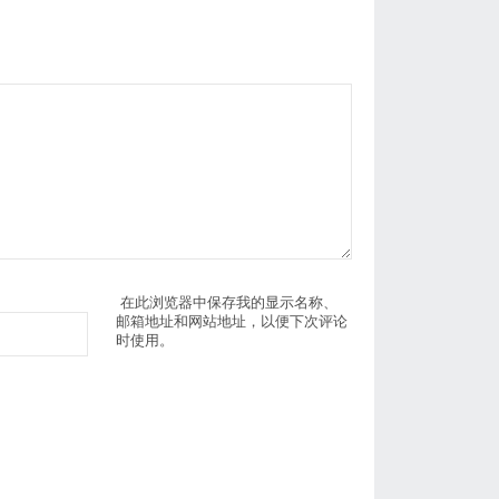
在此浏览器中保存我的显示名称、
邮箱地址和网站地址，以便下次评论
时使用。