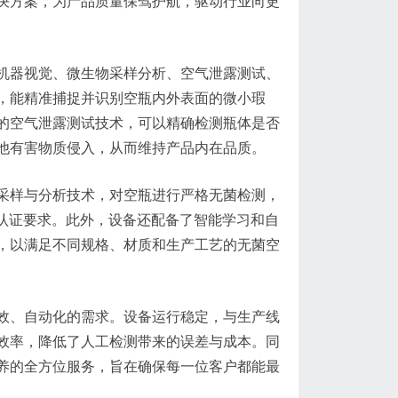
决方案，为产品质量保驾护航，驱动行业向更
机器视觉、微生物采样分析、空气泄露测试、
，能精准捕捉并识别空瓶内外表面的微小瑕
的空气泄露测试技术，可以精确检测瓶体是否
他有害物质侵入，从而维持产品内在品质。
采样与分析技术，对空瓶进行严格无菌检测，
关认证要求。此外，设备还配备了智能学习和自
，以满足不同规格、材质和生产工艺的无菌空
效、自动化的需求。设备运行稳定，与生产线
效率，降低了人工检测带来的误差与成本。同
养的全方位服务，旨在确保每一位客户都能最