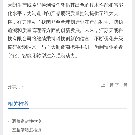
天朗生产线喷码检测设备凭借其出色的技术性能和智能
化水平，为制造业的产品喷码质量控制提供了强大支
撑，有力推动了我国乃至全球制造业在产品标识、防伪
追溯和质量管理等方面的创新发展。未来，江苏天朗科
技有限公司将继续秉持科技创新的信念，不断优化升级
喷码检测技术，与广大制造商携手共进，为制造业的数
字化、智能化转型注入强劲动力。
上一篇
下一篇
分享到：
相关推荐
瓶盖密封性检测
空瓶清洁度检测