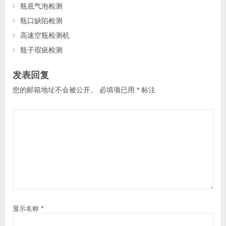
瓶底气泡检测
瓶口缺陷检测
高速空瓶检测机
瓶子瑕疵检测
发表回复
您的邮箱地址不会被公开。
必填项已用
*
标注
显示名称
*