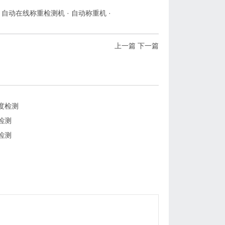
·
自动在线称重检测机
·
自动称重机
·
上一篇
下一篇
度检测
检测
检测