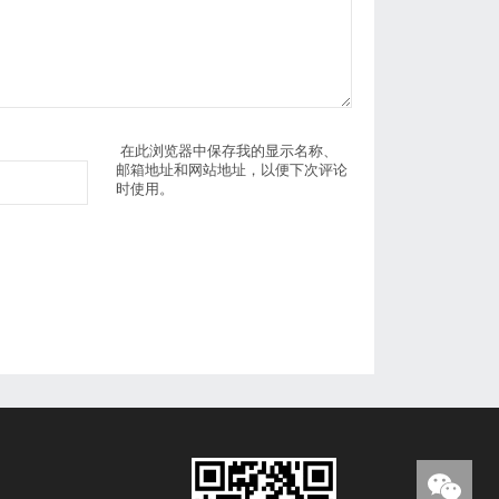
在此浏览器中保存我的显示名称、
邮箱地址和网站地址，以便下次评论
时使用。