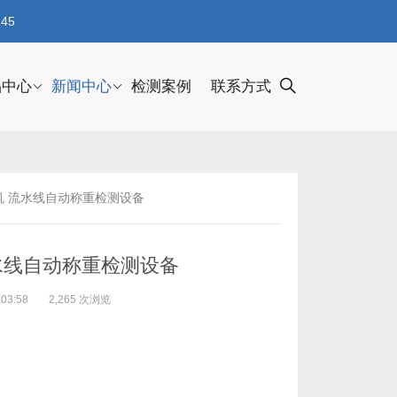
45
品中心
新闻中心
检测案例
联系方式
 流水线自动称重检测设备
水线自动称重检测设备
03:58
2,265 次浏览