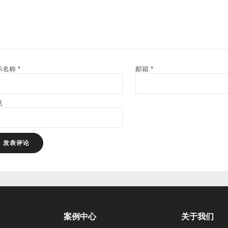
示名称
*
邮箱
*
站
案例中心
关于我们