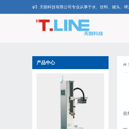
天朗科技有限公司专业从事于水、饮料、罐头、啤酒、
产品中心
在
一