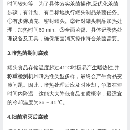
时间较短等。为了具体落实杀菌操作,应优化杀菌
步骤，
有计划、有目标地执行罐头制品杀菌任务。
①有步骤
填充、密封罐头。②针对罐头制品加热处
理，加热时
间60 min。③全面监督、具体记录热处
理设备及工具，
确保细菌消灭操作符合杀菌需要。
3.嗜热菌期间腐败
罐头食品存储温度超过41°C时极易产生嗜热性,并
称重检测机
且嗜热性类型多样，最终会产生食品变
质问题。因此，
嗜热处理后应及时冷却，争取在短
时间内降温，这能大
大降低食品变质概率，最适宜
的冷却温度为36 ~ 41 ℃。
4.细菌消灭后腐败