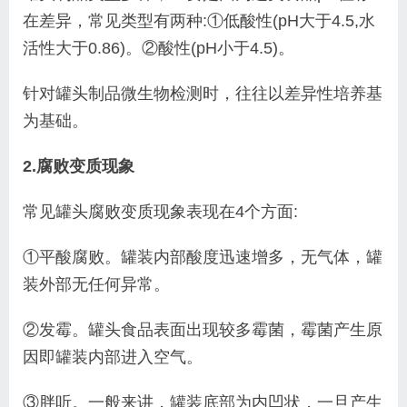
在差异，常见类型有两种:①低酸性(pH大于4.5,
水
活性大于0.86)。②酸性(pH小于4.5)。
针对罐头制品微生物检测时，往往以差异性培养基
为基础。
2.腐败变质现象
常见罐头腐败变质现象表现在4个方面:
①平酸
腐败。罐装内部酸度迅速增多，无气体，罐
装外部无
任何异常。
②发霉。罐头食品表面出现较多霉菌，霉
菌产生原
因即罐装内部进入空气。
③胖听。一般来讲，
罐装底部为内凹状，一旦产生