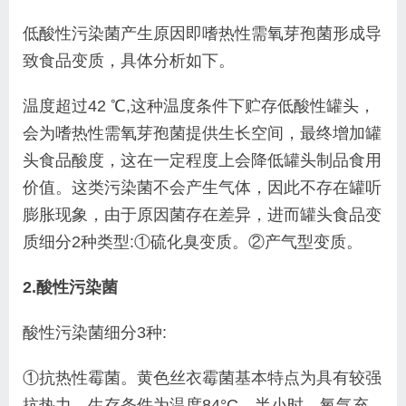
低酸性污染菌产生原因即嗜热性需氧芽孢菌形成
导
致食品变质，具体分析如下。
温度超过42 ℃,这种
温度条件下贮存低酸性罐头，
会为嗜热性需氧芽孢菌
提供生长空间，最终增加罐
头食品酸度，这在一定程
度上会降低罐头制品食用
价值。这类污染菌不会产生
气体，因此不存在罐听
膨胀现象，由于原因菌存在差
异，进而罐头食品变
质细分2种类型:①硫化臭变质。
②产气型变质。
2.酸性污染菌
酸性污染菌细分3种:
①抗热性霉菌。黄色丝
衣霉菌基本特点为具有较强
抗热力，生存条件为温度
84°C、半小时、氧气充