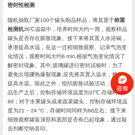
密封性检测
随机抽取厂家100个罐头制品样品，将其置于
称重
检测机
36℃温箱中，培养时间大约一周，观察样品
罐头是否
存在膨胀现象。接下来将其置入水浴锅，
逐渐提高水温，
在这一过程细致观察、记录气泡变
化情况，观察时间
大约6 min,根据气泡变化情况了
解密封现象。其中,
玻璃罐进行密封试验时，为了
避免出现骤热爆裂现象,
应先将其置入温水，然后
提高水温。除此之外，组织
膨胀试验活动，罐头食
品生产之后，控制存储环境温
度为37
℃
,存储时间
8d；对于水果罐头或者蔬菜罐头，
控制存储环境温
度为21 ~ 24 °C，存储时间同样为8d
左右。接下来
细致观察罐装顶部和底部是否有凸起现
象，通过敲
击判断空响音印。