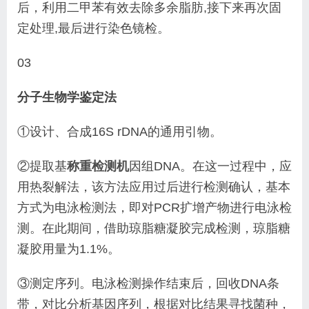
后，利用二甲苯有效去
除多余脂肪,接下来再次固
定处理,最后进行染色镜检。
03
分子生物学鉴定法
①设计、合成16S rDNA的通用引物。
②提取基
称重检测机
因组DNA。
在这一过程中，
应
用热裂解法，该方法应
用过后进行检测确认，基本
方式为电泳检测法，即对
PCR扩增产物进行电泳检
测。在此期间，借助琼脂糖
凝胶完成检测，琼脂糖
凝胶用量为1.1%。
③测定序列。
电泳检测操作结束后，回收DNA条
带，对比分析基因
序列，根据对比结果寻找菌种，