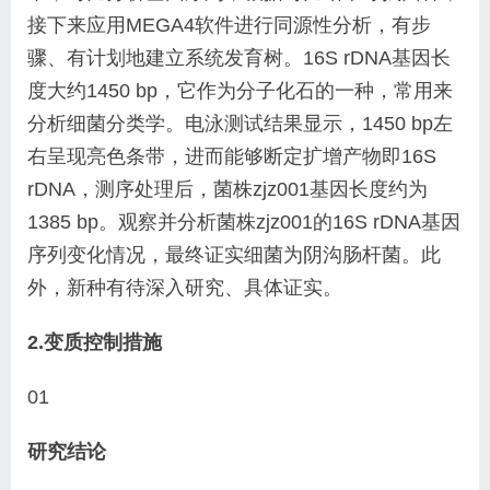
接下来应用MEGA4
软件进行同源性分析，有步
骤、有计划地建立系统发
育树。16S rDNA基因长
度大约1450 bp，它作为分
子化石的一种，常用来
分析细菌分类学。电泳测试
结果显示，1450 bp左
右呈现亮色条带，进而能够断
定扩增产物即16S
rDNA，测序处理后，菌株zjz001
基因长度约为
1385 bp。观察并分析菌株zjz001的
16S rDNA基因
序列变化情况，最终证实细菌为阴沟肠
杆菌。此
外，新种有待深入研究、具体证实。
2.变质控制措施
01
研究结论