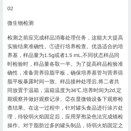
02
微生物检测
检测之前应完成样品消毒处理任务，这能大大提
高
实验结果准确性。①进行培养检查。优选适合的培
养基，样品量为1.5g或者1.5 mL,不同状态样品同
时
检验时，样品量各取一半。为了提高样品检验准
确性，
准备营养琼脂平板，确保培养基管与营养琼
脂平板暴
露时间一致。样品接种处理后,将二者共
同放置于温箱，
温箱温度为36℃,培养时间为2d,定
期观察并做好
观察记录。②在显微镜设备下观察检
查结果。在这一
过程中，针对罐头食品进行涂片处
理，待较弱火焰固
定后，应用芽孢染色法完成镜检
操作。对于脂肪过多
的罐头制品，待弱火焰固定之