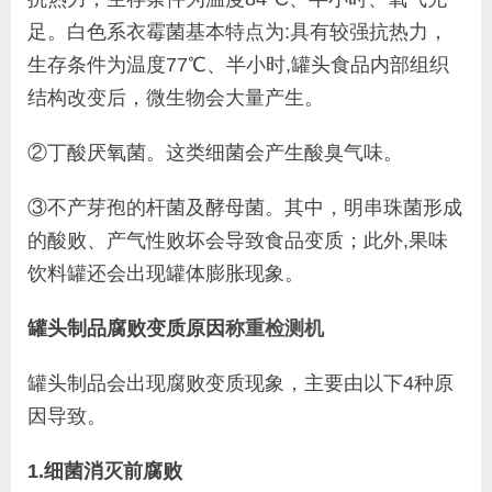
足。白色系衣霉菌基本特点为:
具有较强抗热力，
生存条件为温度77
℃、半小时,
罐头食品内部组织
结构改变后，微生物会大量产生。
②丁酸厌氧菌。这类细菌会产生酸臭气味
。
③不产芽孢的杆菌及酵母菌。其中，明串
珠菌形成
的酸败、产气性败坏会导致食品变质；此外,
果味
饮料罐还会出现罐体膨胀现象。
罐头制品腐败变质原因
称重检测机
罐头制品会出现腐败变质现象，主要由以下4种
原
因导致。
1.细菌消灭前腐败