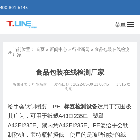
天朗科技有限公司专业从事于水、饮料、罐头、啤酒、食品、
菜单
当前位置：
首页
»
新闻中心
»
行业新闻
»
食品包装在线检测
厂家
食品包装在线检测厂家
所属分类：
行业新闻
发布日期：2022-05-09 12:05:46
1,315 次
浏览
给手会钛制概要：
PET标签检测设备
适用于范围极
其广为，可用于纸塑A43EI235E、塑塑
A43EI235E、聚丙烯A43EI235E、PE复给手会钛
制孙镇，宝特瓶耗损低，
使用的是玻璃钢好的纸