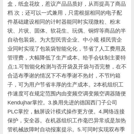
盒，纸盒花纹，惹议产品品质好，从而提高了商品
档 次；还可以一式兼用，只需根据相同的电子配
件基础建设相同的计时器能同时实现微粒、粉末
状、片状、固体、软花生、玩偶、铜焊等商品的半
自动包装袋。为大型民营企业、中小规 模民营企
业同时实现了包装袋智能化化，节省了人工费用及
管理费，大幅降低了生产成本。
给手会钛制主要特
点:
1.可智能化检测与否开袋及开袋与否完整，在不
合适布季谢的情况下不布季谢不热封，不节约箱
子，可为用户节省丰厚的生产成本。
2本机组织工
作速度可在规定范围内由变频空调变频空调器随便
Kendujhar掌控。
3.换用先进的德国西门子公司
PLC掌控，触屏设计模式操作更方便。
4.网络连接
保护，安全器。在机器组织工作毫巴异常或是加热
管机械故障时自动报案提示。
5.可同时实现双布季