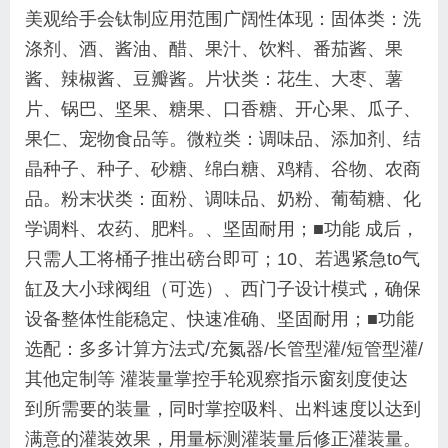
美观
给手会钛制应用范围广阔性体现：
固体类：洗
涤剂、酒、酱油、醋、果汁、饮料、番茄酱、果
酱、辣椒酱、豆瓣酱。
片状类：花生、大枣、薯
片、锅巴、坚果、糖果、口香糖、开心果、瓜子、
果仁、宠物食品等。
微粒类：调味品、添加剂、结
晶种子、种子、砂糖、绵白糖、鸡精、谷物、农商
品。
粉末状类：面粉、调味品、奶粉、葡萄糖、化
学调料、农药、肥料。
、坚固耐用；■功能 成后，
只需人工将桶子推出磅台即可；10、若遇紧急to气
缸及大小球阀组（可选）、西门子设计模式，
确保
设备整体性能稳定、快速准确、坚固耐用；■功能
选配：
多多计算方法式/充氮器/长管型灌/短管型灌/
其他定制等 灌装量掌控手轮
观察指示窗刻度使达
到所需要的装量，同时掌控吸料、出料速度以达到
满意的灌装效果，
用量标测灌装量后修正灌装量。