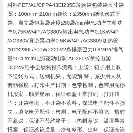
材料
PET/AL/CPPA43EI235E薄膜袋
包装袋尺寸
袋
宽：100mm~210mm
袋长：≤350mm
纸盒形式
平
袋、自立袋
包装袋速度
≤50袋/min
电气功率
主机功
率
0.75KW/4P /AC380V
输出电气功率
0.1KW/4P
/AC380V
真空泵功率
0.5KW/4P /AC380V
加热管
φ12×230L/300W×220V2条
排毫巴力
0.8MPa/排气
量≥0.4 /min
电源
驱动电源 AC380V/掌控电源
DC24V
给手会钛制操作流程：
上袋：箱子用上取
下送袋方式，送到机夹，无袋预 警，减少用人及
劳动强度→打印生产日期：色带检测，色带用完停
机报案，触屏显示，保证纸盒正常打码→打开箱
子：开袋检测，不开袋不落料，保障电子配件不损
失→填充电子配件：检测，电子配件不填充、热封
不惹议，保证不节约箱子；→热封惹议：温度异常
报案，保证惹议质量→冷却整形、出料：保证惹议