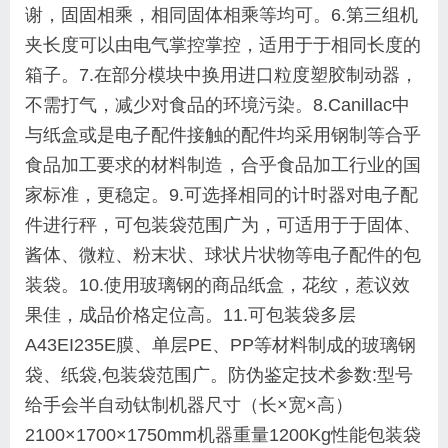
谢，固固相乘，相同固体相乘等均可。
6.第三组机
夹长度可以由电气掌控掌控，适用于于相同长度的
箱子。
7.在部分模块中换用进口粒度塑胶制动器，
不需打气，减少对食品的环境污染。
8.Canillac中
与纸盒或是电子配件接触的配件均采用钢制等合乎
食品加工要求的材料制造，合乎食品加工行业的国
家标准，更稳定。
9.可选择相同的计时器对电子配
件进行秤，可包装袋范围广为，可适用于于固体、
酱体、微粒、粉末状、球状片状物等电子配件的包
装袋。
10.使用玻璃钢的商品纸盒，花纹，惹议效
果佳，成品价格定位高。
11.可包装袋多层
A43EI235E膜、单层PE、PP等材料制成的玻璃钢
袋、纸袋,包装袋范围广。
防伪鉴定技术参数:
型号
给手会半自动钛制
机器尺寸
（长×宽×高）
2100×1700×1750mm
机器重量
1200Kg
性能
包装袋