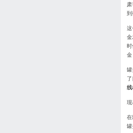
肃
到
这
金
时
金
罐
了
线
现
在
罐