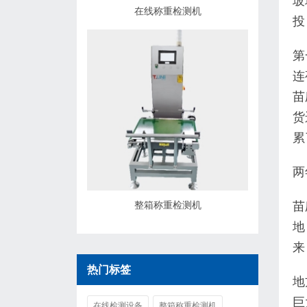
玻
在线称重检测机
投
第
连
苗
货
累
两
整箱称重检测机
苗
地
来
热门标签
地
巨
在线检测设备
整箱称重检测机