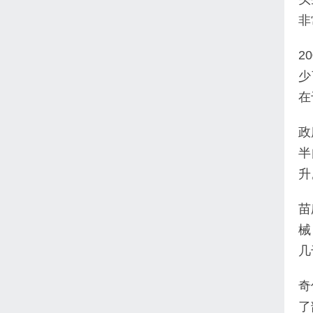
非
2
少
在
政
半
升
苗
械
几
奇
了