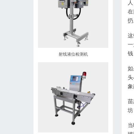
人
在
扔
这
一
钱
射线液位检测机
如
头
象
苗
坊
当