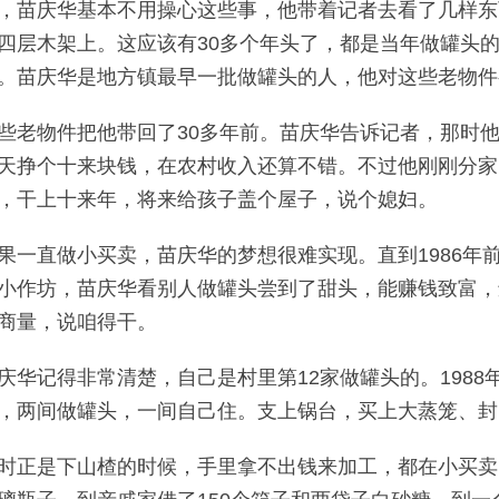
，苗庆华基本不用操心这些事，他带着记者去看了几样东
四层木架上。这应该有30多个年头了，都是当年做罐头
。苗庆华是地方镇最早一批做罐头的人，他对这些老物件
些老物件把他带回了30多年前。苗庆华告诉记者，那时
天挣个十来块钱，在农村收入还算不错。不过他刚刚分家
，干上十来年，将来给孩子盖个屋子，说个媳妇。
果一直做小买卖，苗庆华的梦想很难实现。直到1986年
小作坊，苗庆华看别人做罐头尝到了甜头，能赚钱致富，
商量，说咱得干。
庆华记得非常清楚，自己是村里第12家做罐头的。198
，两间做罐头，一间自己住。支上锅台，买上大蒸笼、封
时正是下山楂的时候，手里拿不出钱来加工，都在小买卖