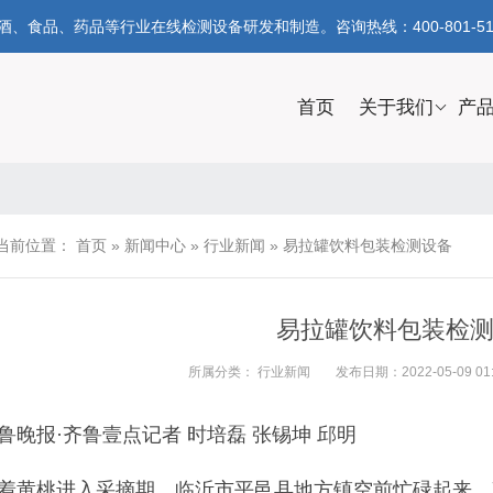
食品、药品等行业在线检测设备研发和制造。咨询热线：400-801-51
首页
关于我们
产
当前位置：
首页
»
新闻中心
»
行业新闻
»
易拉罐饮料包装检测设备
易拉罐饮料包装检
所属分类：
行业新闻
发布日期：2022-05-09 01:
鲁晚报·齐鲁壹点记者 时培磊 张锡坤 邱明
着黄桃进入采摘期，临沂市平邑县地方镇空前忙碌起来。