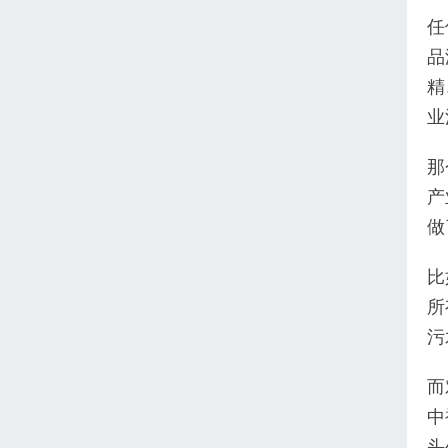
任
品
精
业
那
产
做
比
所
污
而
中
头