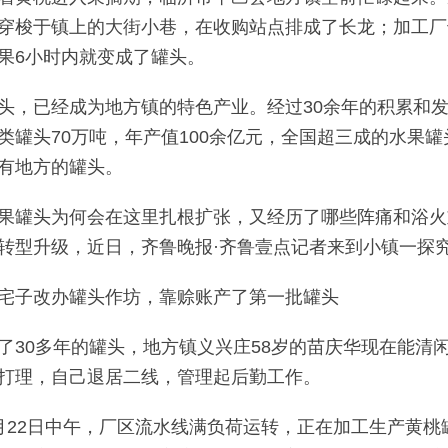
穿梭于镇上的大街小巷，在收购站点排成了长龙；加工厂
果6小时内就变成了罐头。
头，已经成为地方镇的特色产业。经过30余年的积累和发
类罐头70万吨，年产值100余亿元，全国超三成的水果
有地方的罐头。
果罐头为何会在这里扎根扩张，又经历了哪些阵痛和浴火
转型升级，近日，齐鲁晚报·齐鲁壹点记者来到小镇一探
宅子改办罐头作坊，靠赊账产了第一批罐头
了30多年的罐头，地方镇义兴庄58岁的苗庆华现在能清
打理，自己退居二线，管理起后勤工作。
月22日中午，厂区流水线满负荷运转，正在加工生产黄