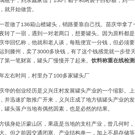
璃瓶子，到亲戚家借了150个箱子和两袋子白砂糖，到
，就开始做货。
一茬做了136箱山楂罐头，销路要靠自己找。苗庆华拿
夜转了一宿，遇到一对老两口，想要罐头。因为原料都是
庆华回忆称，他就和老人谈，每瓶便宜一分钱，但必须要
运到滕州，卖了3000多块钱，有了这个钱感觉就一步登
了第一笔财富，罐头厂慢慢开了起来。
饮料称重在线检测
年左右时间，村里办了100多家罐头厂
庆华的创业经历是义兴庄村发展罐头产业的一个缩影。上
，并迅速扩散推广开来，义兴庄成了地方镇罐头产业的发
，罐头落户当地有偶然因素，也是必然的结果。
方镇身处沂蒙山区，果蔬是当地的支柱产业，曾几何时，
大。但之前因交通闭塞、产业结构单一，加上不易存储等