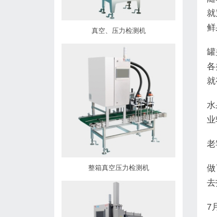
就
鲜
真空、压力检测机
罐
各
就
水
业
老
做
整箱真空压力检测机
去
7