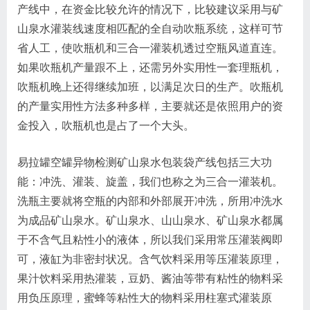
产线中，在资金比较允许的情况下，比较建议采用与矿
山泉水灌装线速度相匹配的全自动吹瓶系统，这样可节
省人工，使吹瓶机和三合一灌装机透过空瓶风道直连。
如果吹瓶机产量跟不上，还需另外实用性一套理瓶机，
吹瓶机晚上还得继续加班，以满足次日的生产。吹瓶机
的产量实用性方法多种多样，主要就还是依照用户的资
金投入，吹瓶机也是占了一个大头。
易拉罐空罐异物检测矿山泉水包装袋产线包括三大功
能：冲洗、灌装、旋盖，我们也称之为三合一灌装机。
洗瓶主要就将空瓶的内部和外部展开冲洗，所用冲洗水
为成品矿山泉水。矿山泉水、山山泉水、矿山泉水都属
于不含气且粘性小的液体，所以我们采用常压灌装阀即
可，液缸为非密封状况。含气饮料采用等压灌装原理，
果汁饮料采用热灌装，豆奶、酱油等带有粘性的物料采
用负压原理，蜜蜂等粘性大的物料采用柱塞式灌装原