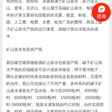
售的怡宝、娃哈哈、冰露都属于矿山泉水，富力莲花
山、爱夸、百岁山、依云属于高端矿山泉水。每瓶水成
本的计算主要就包括瓶胚的克重、瓶盖、标签、包装袋
膜、人工费、电费、水费、租赁厂房的费用，再加上罐
子矿山泉水产线的运行速度，就能计算出没瓶水的成
本。
矿山泉水包装袋产线
易拉罐空罐异物检测矿山泉水包装袋产线，罐子矿山泉
水产线的后端输送可设计成多排输送，用于缓冲瓶子，
腾出足够的时间来添加标签和纸盒包装袋材料，无需停
机动作。我公司也推出了不同产量、多种系列的罐子矿
山泉水灌装生产流水线，有小型2000瓶/时、4000瓶/
时、6000瓶/时、10000瓶/时、15000瓶/时、20000瓶/
时-36000瓶/时。瓶装水灌装线由PLC控制，动作实现简
单、精准，便于维修，主要就电气元件均采用西门子、