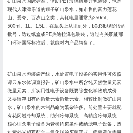
矿山泉水国际标准，借助PET玻璃瓶展开包装袋，也是
现代人津津乐道的罐子矿山泉水，如市售的富力莲花
山、爱夸、百岁山之类，其耗电量通常为350ml、
500ml、1L、1.5L，在瓶头上从里到外，b0d3fb现阶段的
批号，透过纸盒或PE热迪拉泽包装袋，透过有关职能部
门环评国际标准后，就能对内产品销售了。
矿山泉水包装袋产线，水处置电子设备的实用性可依照
谭云东水体调查报告，矿山泉水中所含纯天然微量元素
微量元素，所实用性电子设备既要除去化学物质成份，
又要留存旧有的微量元素微量元素。相较比制做矿山泉
水，矿山泉水的木制品略为繁杂许多。前处置主要就配
有花冈岩冷却系统，助剂冷却系统，高精度冷却系统，
核心理念电子设备为管状约束条件或纳滤电子设备，透
过紫外光相互配合一氧化碳的灭菌形式，病菌遗体需用