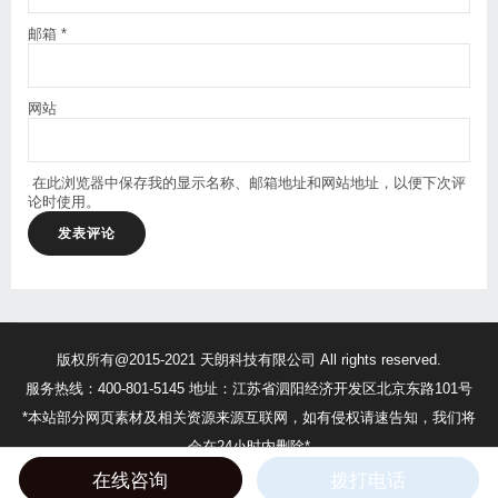
邮箱
*
网站
在此浏览器中保存我的显示名称、邮箱地址和网站地址，以便下次评
论时使用。
版权所有@2015-2021 天朗科技有限公司 All rights reserved.
服务热线：400-801-5145 地址：江苏省泗阳经济开发区北京东路101号
*本站部分网页素材及相关资源来源互联网，如有侵权请速告知，我们将
会在24小时内删除*
苏ICP备17056552号
苏公网安备32132302010375号
在线咨询
拨打电话