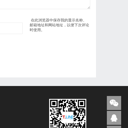
在此浏览器中保存我的显示名称、
邮箱地址和网站地址，以便下次评论
时使用。