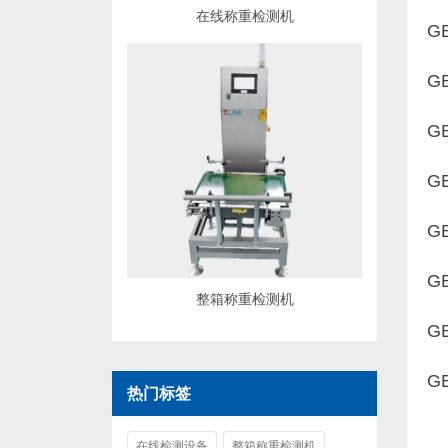
在线称重检测机
G
G
G
G
G
G
整箱称重检测机
G
G
热门标签
在线检测设备
整箱称重检测机