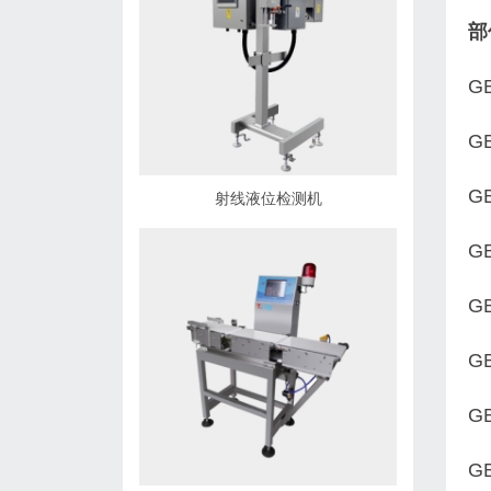
部
G
G
G
射线液位检测机
G
G
G
G
G