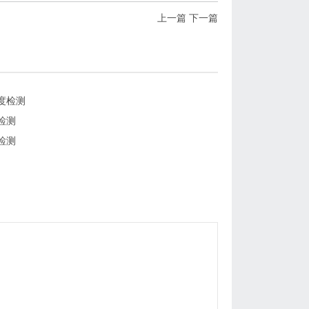
上一篇
下一篇
度检测
检测
检测