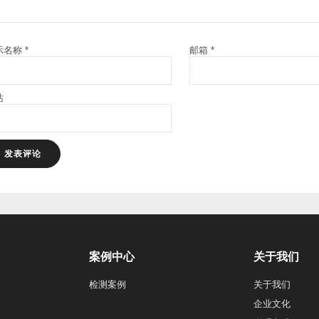
示名称
*
邮箱
*
站
案例中心
关于我们
检测案例
关于我们
企业文化