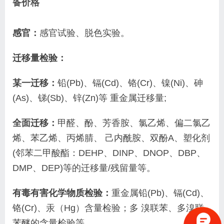
备价格
感官：
感官试验、脱色实验。
迁移量检验：
某一迁移：
铅(Pb)、镉(Cd)、铬(Cr)、镍(Ni)、砷
(As)、锑(Sb)、锌(Zn)等 重金属迁移量;
全面迁移：
甲醛、酚、芳香胺、氯乙烯、偏二氯乙
烯、苯乙烯、丙烯腈、 己内酰胺、双酚A、塑化剂
(邻苯二甲酸酯：DEHP、DINP、DNOP、DBP、
DMP、DEP)等的迁移量/残留量等。
有毒有害化学物质检验：
重金属铅(Pb)、镉(Cd)、
铬(Cr)、汞（Hg）含量检验；多 溴联苯、多溴联
苯醚的含量检验等。