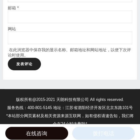
邮箱
*
网站
在此浏览器中保存我的显示名称、邮箱地址和网站地址，以便下次评
论时使用。
版权所有@2015-2021 天朗科技有限公司 All rights reserved.
服务热线：400-801-5145 地址：江苏省泗阳经济开发区北京东路101号
*本站部分网页素材及相关资源来源互联网，如有侵权请速告知，我们将
会在24小时内删除*
苏ICP备17056552号
苏公网安备32132302010375号
在线咨询
拨打电话