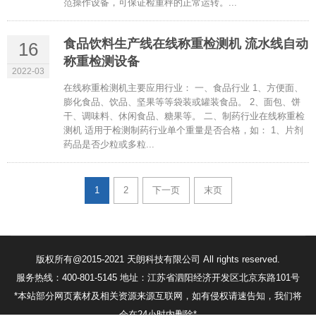
范操作设备，可保证检重秤的正常运转。...
食品饮料生产线在线称重检测机 流水线自动
16
称重检测设备
2022-03
在线称重检测机主要应用行业： 一、食品行业 1、方便面、
膨化食品、饮品、坚果等等袋装或罐装食品。 2、面包、饼
干、调味料、休闲食品、糖果等。 二、制药行业在线称重检
测机 适用于检测制药行业单个重量是否合格，如： 1、片剂
药品是否少粒或多粒...
1
2
下一页
末页
版权所有@2015-2021 天朗科技有限公司 All rights reserved.
服务热线：400-801-5145 地址：江苏省泗阳经济开发区北京东路101号
*本站部分网页素材及相关资源来源互联网，如有侵权请速告知，我们将
会在24小时内删除*