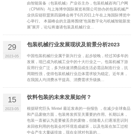
由智能装备（包装机械）产业谷主办，包装机械咨询门户网
（CPMIN）与上海博华国际展览有限公司协办的包装机械产
业供应链联盟第四届峰会将于6月20日上午在上海国际博览中
心举行。 本届峰会的主题将围绕“包装数字化与机械智能新发
展”展开，论坛将邀请包装及机械行业...
包装机械行业发展现状及前景分析2023
29
中国包装机械行业属于新兴行业，起步较晚，经过30多年的
2023-05
发展，现已成为机械工业中的十大行业之一。包装机械下游
应用行业广泛，多为快速消费品或生活必需品制造行业，抗
周期性强，使得包装机械行业总体需求较为稳定。近年来，
在我国人均消费水平提高、消费需求升级换...
饮料包装的未来发展如何？
15
根据研究巨头 Mintel 最近发表的一份报告 ，在减少全球食品
2023-05
和产品废物方面，包装将发挥至关重要的作用。长期以来，
包装一直被认为是要被丢弃的废物，但随着人们逐渐意识到
未回收利用的包装会对环境造成破坏，以及包装在加工过程
中会产生大量碳排放，现在全球对包装的...