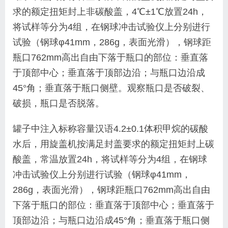
求的额定扭矩封上非碳酸盖，
4
℃±
1
℃放置
24h
，
将试样等分为
4
组，在钢球冲击试验仪上分别进行
试验（钢球φ
41mm
，
286g
，表面光滑），钢球距
瓶口
762mm
高出自由下落于瓶口的部位：垂直落
于顶部中心；垂直落于顶部边沿；与瓶口边沿成
45
°角；垂直落于瓶口侧壁。观察瓶口是否破裂、
破损，瓶口是否脱落。
罐子中注入标称容量汉语
4.2
±
0.1
体积甲烷的碳酸
水后，用旋盖机按满足封盖要求的额定扭矩封上碳
酸盖，常温放置
24h
，将试样等分为
4
组，在钢球
冲击试验仪上分别进行试验（钢球φ
41mm
，
286g
，表面光滑），钢球距瓶口
762mm
高出自由
下落于瓶口的部位：垂直落于顶部中心；垂直落于
顶部边沿；与瓶口边沿成
45
°角；垂直落于瓶口侧