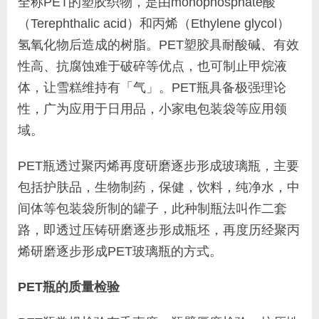
全称
PET
的塑胶织物，是由monophosphate酸
（
Terephthalic acid
）和
丙烯
（Ethylene glycol）
氢氧化物后造成的树脂。
PET塑胶
具耐酸碱、有效
性高、抗腐蚀难于破碎等优点，也可制止甲烷液
体，让雪糕维持有「气」。PET瓶具备极强理论
性，广为应用于日用品，小家电包装袋等应用领
域。
PET瓶透过聚丙烯再度研磨逐步形成玻璃瓶，主要
包括护肤品，生物制药，保健，饮料，纯净水，中
间体等包装袋所制的罐子，此种制瓶法叫作二套
路，即透过压铸研磨逐步形成瓶坯，再度历经聚丙
烯研磨逐步形成PET玻璃瓶的方式。
PET
瓶的质量检验