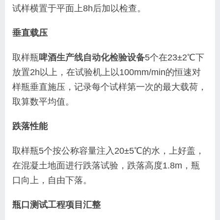
试样横置于平面上
8h
后加以检查。
垂直载压
取样瓶
啤酒生产线自动化检验设备
5
个在
23
±
2
℃下
放置
2h
以上，在试验机上以
100mm/min
的恒速对
样瓶垂直施压，记录每个试样第一次的最大载荷，
取算数平均值。
跌落性能
取样瓶
5
个按公称容量注入
20
±
5
℃的水，上好盖，
在混凝土地面进行跌落试验，跌落高度
1.8m
，瓶
口向上，自由下落。
瓶口测试工程项目汇整