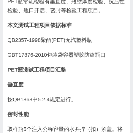
PET
瓶常规检验有垂直度、瓶壁厚度检验、抗压性
检验、瓶口开启、密封等检验工程项目。
本文测试工程项目依据标准
QB2357-1998
聚酯
(PET)
无汽塑料瓶
GBT17876-2010
包装袋容器
塑胶防盗瓶口
PET
瓶测试工程项目汇整
垂直度
按
QB1868
中
5.2.4
规定进行。
密封性能
取样瓶
5
个注入公称容量的水并拧（扣）紧盖。将