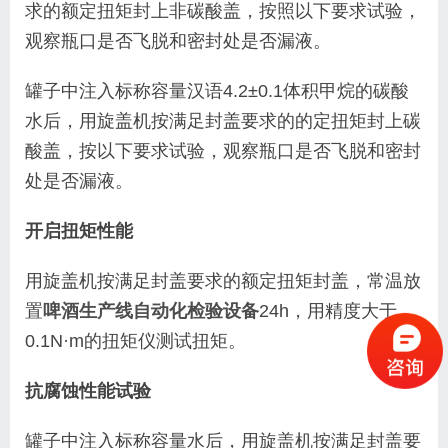
求的额定扭矩封上非碳酸盖，按照以下要求试验，
观察瓶口是否飞脱和密封处是否漏液。
罐子中注入标称容量汉语
4.2
±
0.1
体积甲烷的碳酸
水后，用旋盖机按满足封盖要求的的定扭矩封上碳
酸盖，按
以下
要求试验，观察瓶口是否飞脱和密封
处是否漏液。
开启扭矩性能
用旋盖机按满足封盖要求的额定扭矩封盖，常温放
置
啤酒生产线自动化检验设备
24h
，用精度大于
0.1N
·
m
的扭矩仪测试扭矩。
抗腐蚀性能试验
罐子中注入标称容量水后，用旋盖机按满足封盖要