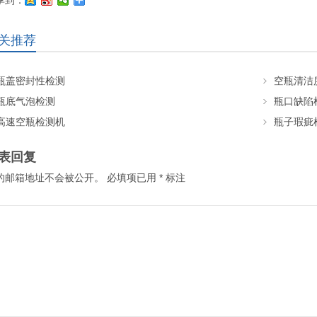
享到：
关推荐
瓶盖密封性检测
空瓶清洁
瓶底气泡检测
瓶口缺陷
高速空瓶检测机
瓶子瑕疵
表回复
的邮箱地址不会被公开。
必填项已用
*
标注