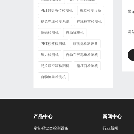
PET封盖液位检测机
视觉检测设备
显
视觉在线检测系统
在线称重检测机
网
喷码检测机
自动称重机
PET标签检测机
非视觉检测设备
压力检测机
自动在线称重检测机
易拉罐空罐检测机
瓶坯口检测机
自动称重检测机
产品中心
新闻中心
定制视觉类检测设备
行业新闻