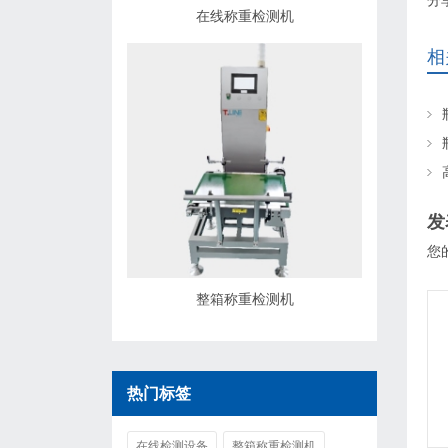
分
在线称重检测机
相
发
您
整箱称重检测机
热门标签
在线检测设备
整箱称重检测机