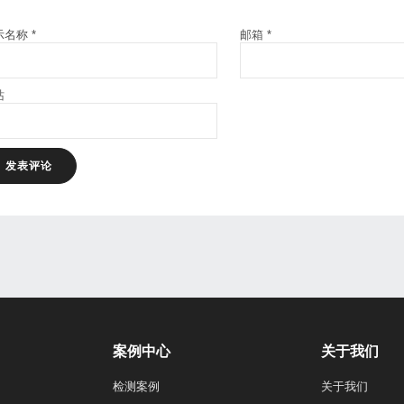
示名称
*
邮箱
*
站
案例中心
关于我们
检测案例
关于我们