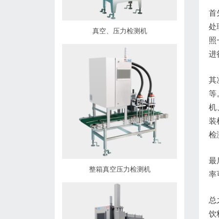
首
处
真空、压力检测机
照
进
其
等
机
装
检
最
整箱真空压力检测机
率
总
饮