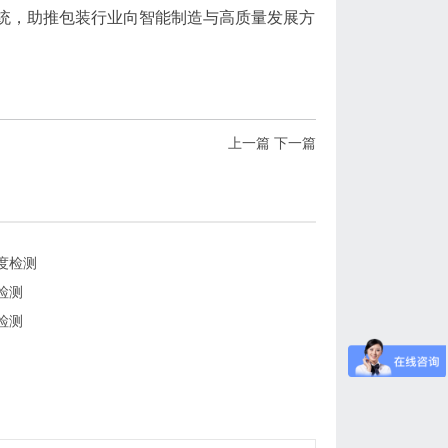
统，助推包装行业向智能制造与高质量发展方
上一篇
下一篇
度检测
检测
检测