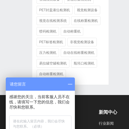
PET封盖液位检测机
视觉检测设备
视觉在线检测系统
在线称重检测机
喷码检测机
自动称重机
PET标签检测机
非视觉检测设备
压力检测机
自动在线称重检测机
易拉罐空罐检测机
瓶坯口检测机
自动称重检测机
请您留言
感谢您的关注，当前客服人员不在
线，请填写一下您的信息，我们会
尽快和您联系。
产品中心
新闻中心
定制视觉类检测设备
行业新闻