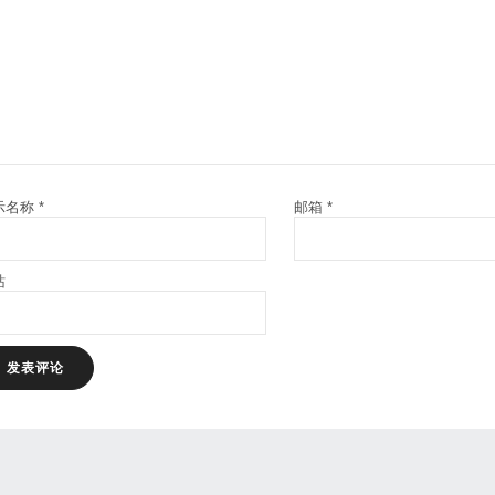
示名称
*
邮箱
*
站