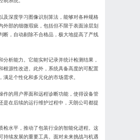
控制系统。
以及深度学习图像识别算法，能够对各种规格
内外部的细微瑕疵，包括但不限于表面涂层划
判断，自动剔除不合格品，极大地提高了产线
和分析能力。它能实时记录并统计检测结果，
和根源性改进。此外，系统具备高度的可配置
，满足个性化和多元化的市场需求。
操作的用户界面和远程诊断功能，使得设备管
还是在后续的运行维护过程中，天朗公司都提
质检水平，推动了包装行业的智能化进程。这
可持续发展的重要工具。面对未来挑战与机遇