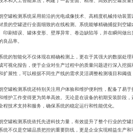
技术和人工智能算法，构建了一套全面、精准、高效的空罐质量
朗空罐检测系统采用前沿的光电成像技术、高精度机械传动装置
材质的空罐进行全面细致的在线检测。系统能够精确捕捉到空罐
、印刷错误、罐体变形、壁厚异常、卷边缺陷等，并在瞬间做出
的良品率。
系统的智能化不仅体现在精确检测上，更在于其强大的数据处理
成可视化报告，便于企业对生产过程中的质量问题进行深入挖掘
和扩展性，可以根据不同生产线的需求灵活调整检测项目和阈值
朗空罐检测系统还特别关注用户体验和维护便利性，配备了易于
和维护工作变得更为简单高效。无论是在设备的初期安装阶段，
全程技术支持和服务，确保系统的稳定运行和性能优化。
朗空罐检测系统依托先进科技力量，有效提升了整个行业的空罐
系统不仅是空罐品质把控的重要防线，更是企业实现精益生产和