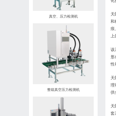
化
天
真空、压力检测机
和
痕
上
该
形
性
天
理
整箱真空压力检测机
供
天
套