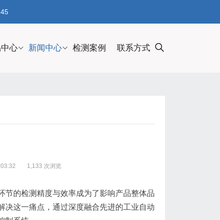
45
品中心
新闻中心
检测案例
联系方式
03:32
1,133 次浏览
环节的检测精度与效率成为了影响产品整体品
解决这一痛点，通过深度融合先进的工业自动