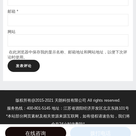
邮箱
*
网站
在此浏览器中保存我的显示名称、邮箱地址和网站地址，以便下次评
论时使用。
版权所有@2015-2021 天朗科技有限公司 All rights reserved.
服务热线：400-801-5145 地址：江苏省泗阳经济开发区北京东路101号
*本站部分网页素材及相关资源来源互联网，如有侵权请速告知，我们将
会在24小时内删除*
苏ICP备17056552号
苏公网安备32132302010375号
在线咨询
拨打电话