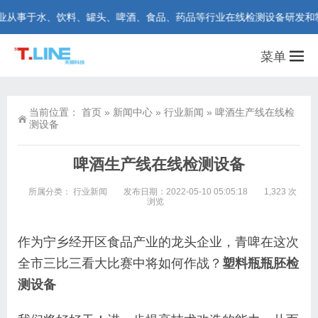
事于水、饮料、罐头、啤酒、食品、药品等行业在线检测设备研发和制造。咨询
菜单
当前位置：
首页
»
新闻中心
»
行业新闻
»
啤酒生产线在线检
测设备
啤酒生产线在线检测设备
所属分类：
行业新闻
发布日期：2022-05-10 05:05:18
1,323 次
浏览
作为宁乡经开区食品产业的龙头企业，青啤在这次
全市三比三看大比赛中将如何作战？
塑料瓶瓶胚检
测设备