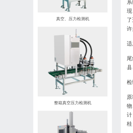
系
现
真空、压力检测机
了
许
适
尾
县
检
原
整箱真空压力检测机
物
计
桂