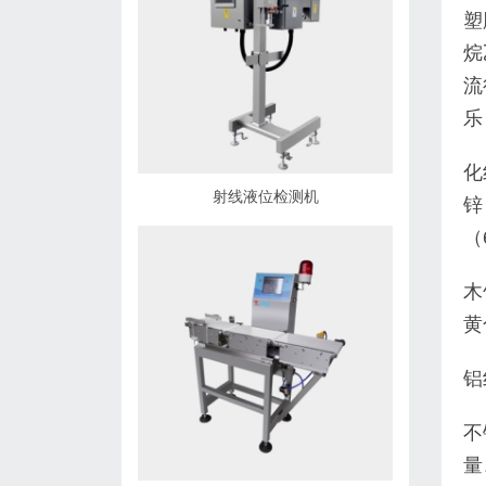
塑
烷
流
乐
化
射线液位检测机
锌
（
木
黄
铝
不
量