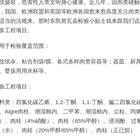
统摄取，危害性人类文明身心健康。近几年，因肉类碰触
，我国、欧洲联盟和英国等欧洲各国愈来愈高度关注肉类
适当的法规来。那时东凯努瓦县检验小贴士就来跟我们说
多工程项目。
用于检验覆盖范围：
纹纸伞、粘合剂袋/膜、各式各样肉类容器等；器皿、厨
、婴孩用用水杯等。
验工程项目：
料类：四氯化碳乙烯、1,2-丁酮、1,1-丁酮、偏二四氯
、Aigre肉桂、潮湿舱内、二甲苯、潮湿舱内、尘粒、丙烯
）、肉桂（4%硝酸）、肉桂（65%甲醇）、浸润酚、过
（水）、肉桂（20%甲醇/65%甲醇）、肉桂（正已烷）